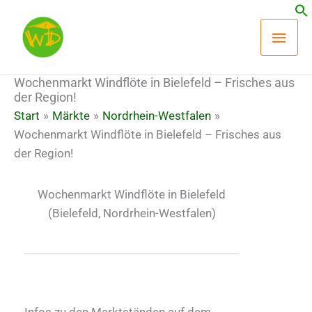
Zum
Hau
Inhalt
springen
Wochenmarkt Windflöte in Bielefeld – Frisches aus
der Region!
Start
Märkte
Nordrhein-Westfalen
Wochenmarkt Windflöte in Bielefeld – Frisches aus
der Region!
Wochenmarkt Windflöte in Bielefeld
(Bielefeld, Nordrhein-Westfalen)
Infos zu den Marktständen auf dem