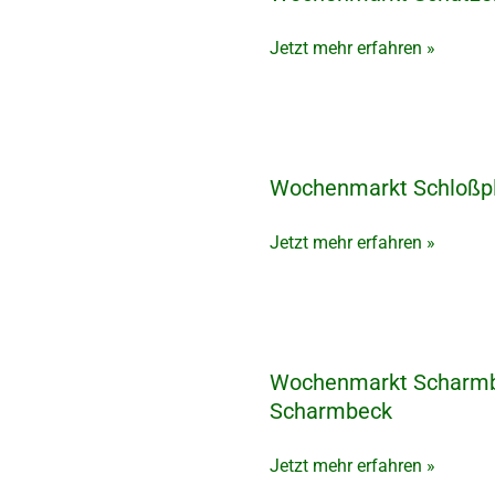
Schützenplatz
in
Jetzt mehr erfahren »
Burgdorf
Wochenmarkt Schloßpl
Wochenmarkt
Schloßplatz
in
Jetzt mehr erfahren »
Winsen
Wochenmarkt Scharmbe
Wochenmarkt
Scharmbecker
Scharmbeck
Marktplatz
in
Jetzt mehr erfahren »
Osterholz-