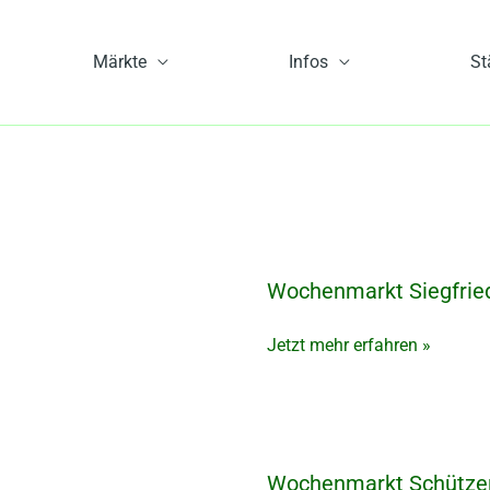
Märkte
Infos
St
Wochenmarkt Siegfried
Wochenmarkt
Siegfriedviertel
Jetzt mehr erfahren »
Wochenmarkt Schützen
Wochenmarkt