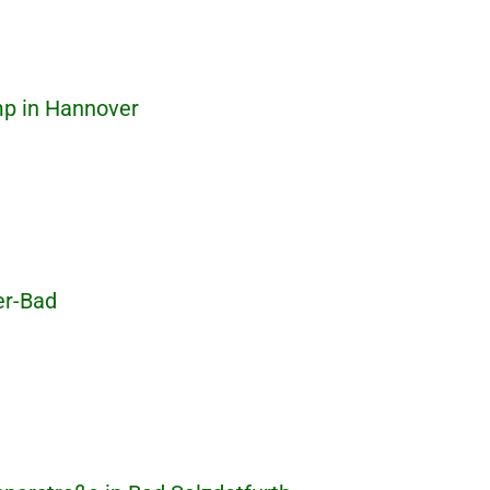
p in Hannover
er-Bad