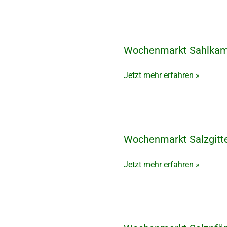
Scharmbeck
Wochenmarkt Sahlkam
Wochenmarkt
Sahlkamp
in
Jetzt mehr erfahren »
Hannover
Wochenmarkt Salzgitt
Wochenmarkt
Salzgitter-
Bad
Jetzt mehr erfahren »