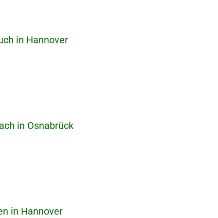
ch in Hannover
ch in Osnabrück
en in Hannover