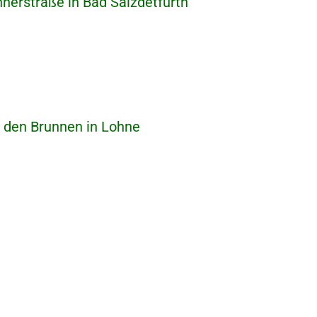
erstraße in Bad Salzdetfurth
den Brunnen in Lohne