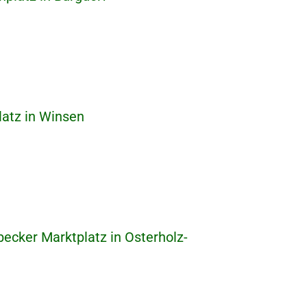
atz in Winsen
cker Marktplatz in Osterholz-