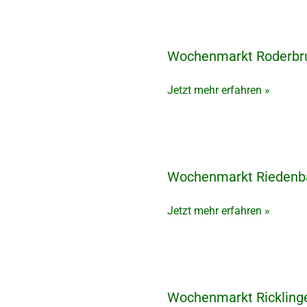
Wochenmarkt Roderbru
Wochenmarkt
Roderbruch
in
Jetzt mehr erfahren »
Hannover
Wochenmarkt Riedenba
Wochenmarkt
Riedenbach
in
Jetzt mehr erfahren »
Osnabrück
Wochenmarkt Rickling
Wochenmarkt