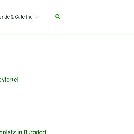
ände & Catering
viertel
platz in Burgdorf