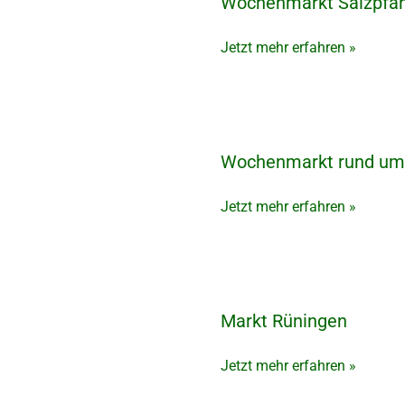
Wochenmarkt Salzpfänn
Wochenmarkt
Salzpfännerstraße
in
Jetzt mehr erfahren »
Bad
Salzdetfurth
Wochenmarkt rund um 
Wochenmarkt
rund
um
Jetzt mehr erfahren »
den
Brunnen
in
Lohne
Markt Rüningen
Markt
Rüningen
Jetzt mehr erfahren »