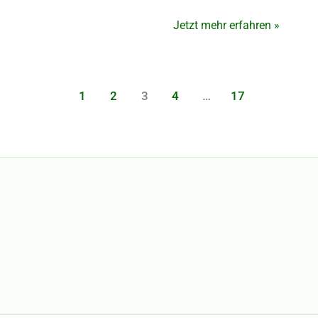
Ricklingen
in
Jetzt mehr erfahren »
Hannover
1
2
3
4
…
17