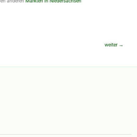
 den anderen
Märkten in Niedersachsen
weiter
→