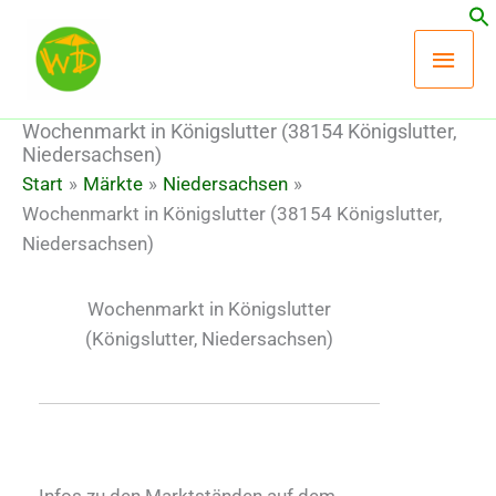
Zum
Hau
Inhalt
springen
Wochenmarkt in Königslutter (38154 Königslutter,
Niedersachsen)
Start
Märkte
Niedersachsen
Wochenmarkt in Königslutter (38154 Königslutter,
Niedersachsen)
Wochenmarkt in Königslutter
(Königslutter, Niedersachsen)
Infos zu den Marktständen auf dem