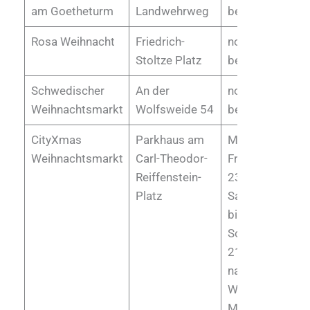
am Goetheturm
Landwehrweg
bekannt
Rosa Weihnacht
Friedrich-
noch nicht
Stoltze Platz
bekannt
Schwedischer
An der
noch nicht
Weihnachtsmarkt
Wolfsweide 54
bekannt
CityXmas
Parkhaus am
Montag bis
Weihnachtsmarkt
Carl-Theodor-
Freitag 16 bis
Reiffenstein-
23 Uhr
Platz
Samstag 14
bis 23 Uhr
Sonntag 14 bis
21 Uhr
nach
Weihnachten:
Montag bis