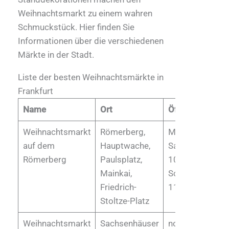
Weihnachtsmarkt zu einem wahren
Schmuckstück. Hier finden Sie
Informationen über die verschiedenen
Märkte in der Stadt.
Liste der besten Weihnachtsmärkte in
Frankfurt
Name
Ort
Öffnungszeiten
Weihnachtsmarkt
Römerberg,
Montag bis
auf dem
Hauptwache,
Samstag von
Römerberg
Paulsplatz,
10 bis 21 Uhr
Mainkai,
Sonntag von
Friedrich-
11 bis 21 Uhr
Stoltze-Platz
Weihnachtsmarkt
Sachsenhäuser
noch nicht