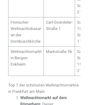
Sonntag 14 bis
21 Uhr
Finnischer
Carl-Goerdeler-
Samstag von
Weihnachtsbasar
Straße 1
10 bis 18 Uhr
an der
Sonntag von
Dornbuschkirche
11 bis 16 Uhr
Weihnachtsmarkt
Markstraße 56
Samstag &
in Bergen-
Sonntag von
Enkheim
15 bis bis
21:30 Uhr
Top 7 der schönsten Weihnachtsmärkte
in Frankfurt am Main
Weihnachtsmarkt auf dem
Römerberg
: Dieser