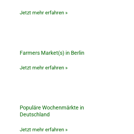
in
Jetzt mehr erfahren »
Berlin
Farmers Market(s) in Berlin
Farmers
Market(s)
Jetzt mehr erfahren »
in
Berlin
Populäre Wochenmärkte in
Populäre
Deutschland
Wochenmärkte
in
Jetzt mehr erfahren »
Deutschland