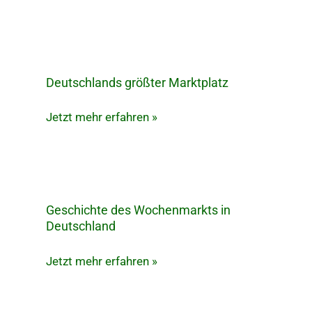
Deutschlands größter Marktplatz
Deutschlands
größter
Jetzt mehr erfahren »
Marktplatz
Geschichte des Wochenmarkts in
Geschichte
Deutschland
des
Wochenmarkts
Jetzt mehr erfahren »
in
Deutschland