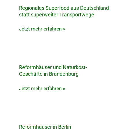
Regionales Superfood aus Deutschland
Regionales
statt superweiter Transportwege
Superfood
aus
Jetzt mehr erfahren »
Deutschland
statt
superweiter
Transportwege
Reformhäuser und Naturkost-
Reformhäuser
Geschäfte in Brandenburg
und
Naturkost-
Jetzt mehr erfahren »
Geschäfte
in
Brandenburg
Reformhäuser in Berlin
Reformhäuser