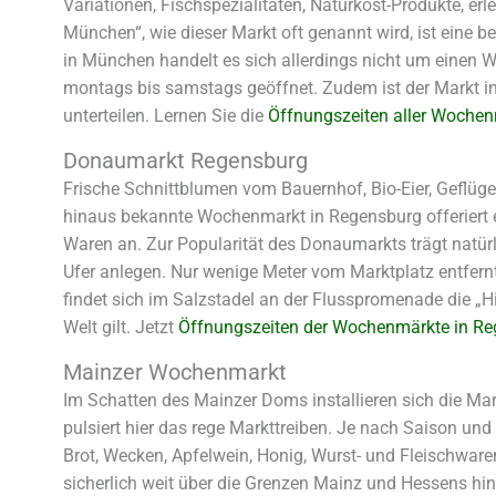
Variationen, Fischspezialitäten, Naturkost-Produkte, er
München“, wie dieser Markt oft genannt wird, ist eine 
in München handelt es sich allerdings nicht um einen 
montags bis samstags geöffnet. Zudem ist der Markt in
unterteilen. Lernen Sie die
Öffnungszeiten aller Woche
Donaumarkt Regensburg
Frische Schnittblumen vom Bauernhof, Bio-Eier, Geflügel
hinaus bekannte Wochenmarkt in Regensburg offeriert e
Waren an. Zur Popularität des Donaumarkts trägt natür
Ufer anlegen. Nur wenige Meter vom Marktplatz entfern
findet sich im Salzstadel an der Flusspromenade die „
Welt gilt. Jetzt
Öffnungszeiten der Wochenmärkte in R
Mainzer Wochenmarkt
Im Schatten des Mainzer Doms installieren sich die M
pulsiert hier das rege Markttreiben. Je nach Saison u
Brot, Wecken, Apfelwein, Honig, Wurst- und Fleischwar
sicherlich weit über die Grenzen Mainz und Hessens hina