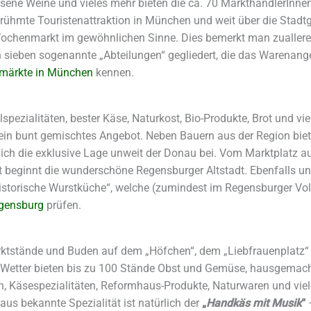
lesene Weine und vieles mehr bieten die ca. 70 MarkthändlerInnen
berühmte Touristenattraktion in München und weit über die Stad
Wochenmarkt im gewöhnlichen Sinne. Dies bemerkt man zuallerer
 sieben sogenannte „Abteilungen“ gegliedert, die das Warenang
nmärkte in München
kennen.
spezialitäten, bester Käse, Naturkost, Bio-Produkte, Brot und vie
in bunt gemischtes Angebot. Neben Bauern aus der Region biet
lich die exklusive Lage unweit der Donau bei. Vom Marktplatz 
t beginnt die wunderschöne Regensburger Altstadt. Ebenfalls u
Historische Wurstküche“, welche (zumindest im Regensburger Vol
egensburg
prüfen.
arktstände und Buden auf dem „Höfchen“, dem „Liebfrauenplatz
nd Wetter bieten bis zu 100 Stände Obst und Gemüse, hausgemach
en, Käsespezialitäten, Reformhaus-Produkte, Naturwaren und vi
us bekannte Spezialität ist natürlich der
„
Handkäs mit Musik
“