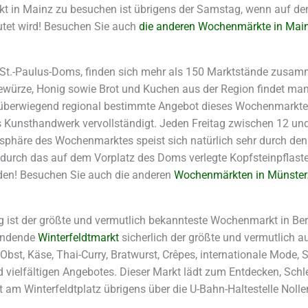
t in Mainz zu besuchen ist übrigens der Samstag, wenn auf de
äutet wird! Besuchen Sie auch
die anderen Wochenmärkte in Mai
St.-Paulus-Doms, finden sich mehr als 150 Marktstände zusamme
ürze, Honig sowie Brot und Kuchen aus der Region findet man h
 überwiegend regional bestimmte Angebot dieses Wochenmarktes
Kunsthandwerk vervollständigt. Jeden Freitag zwischen 12 und 
sphäre des Wochenmarktes speist sich natürlich sehr durch den
durch das auf dem Vorplatz des Doms verlegte Kopfsteinpflaster.
rden! Besuchen Sie auch die anderen
Wochenmärkten in Münster
g ist der größte und vermutlich bekannteste Wochenmarkt in Ber
findende
Winterfeldtmarkt
sicherlich der größte und vermutlich a
bst, Käse, Thai-Curry, Bratwurst, Crêpes, internationale Mode, 
und vielfältigen Angebotes. Dieser Markt lädt zum Entdecken, S
 am Winterfeldtplatz übrigens über die U-Bahn-Haltestelle Noll