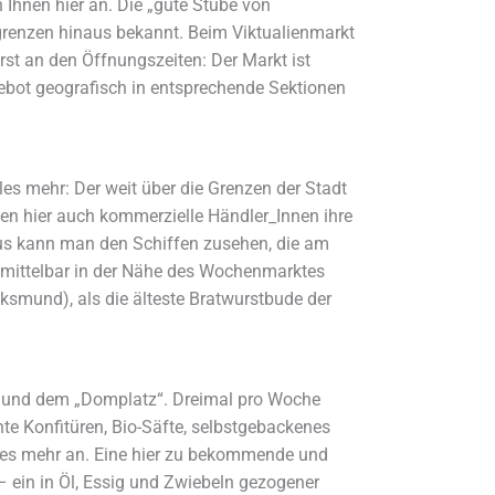
 Ihnen hier an. Die „gute Stube von
tgrenzen hinaus bekannt. Beim Viktualienmarkt
st an den Öffnungszeiten: Der Markt ist
ebot geografisch in entsprechende Sektionen
les mehr: Der weit über die Grenzen der Stadt
en hier auch kommerzielle Händler_Innen ihre
aus kann man den Schiffen zusehen, die am
nmittelbar in der Nähe des Wochenmarktes
ksmund), als die älteste Bratwurstbude der
“ und dem „Domplatz“. Dreimal pro Woche
te Konfitüren, Bio-Säfte, selbstgebackenes
eles mehr an. Eine hier zu bekommende und
– ein in Öl, Essig und Zwiebeln gezogener