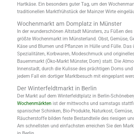
Hartkäse. Ein besonders guter Tag, um den Wochenmark
traditionellen Marktfrühstück der Mainzer Wirte eingel
Wochenmarkt am Domplatz in Münster
In der wunderschönen Altstadt Münsters, zu Füßen des 
größte Wochenmarkt im Münsterland. Obst, Gemüse, Gew
Käse und Blumen und Pflanzen in Hülle und Fülle. Das
Spezialitäten, Korbwaren, Modeschmuck und originelles 
Bauernmarkt (Öko-Markt Münster, Dom) statt. Die Atmo
Innenstadt, durch die Kulisse des prächtigen Doms und 
jedem Fall ein dortiger Marktbesuch mit eingeplant we
Der Winterfeldtmarkt in Berlin
Der Markt auf dem Winterfeldtplatz in Berlin-Schöneber
Wochenmärkten
ist der mittwochs und samstags statt
spanischer Schinken, Bio-Produkte, Naturkost, Gemüse, O
Räucherstoffe bilden feste Bestandteile des riesigen 
Am schnellsten und einfachsten erreichen Sie den Markt
in Berlin.