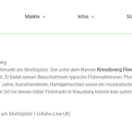
Märkte
Infos
St
erg
 Flohmarkt am Moritzplatz. Der unter dem Namen
Kreuzboerg Flo
t. Er bietet seinen BesucherInnen typische Flohmarktwaren, Plun
0er Jahre, Kunsthandwerk, Handgemachtes sowie ein musikalis
er Ort für diesen tollen Flohmarkt in Kreuzberg könnte kein schö
n am Moritzplatz / U-Bahn-Line U8)