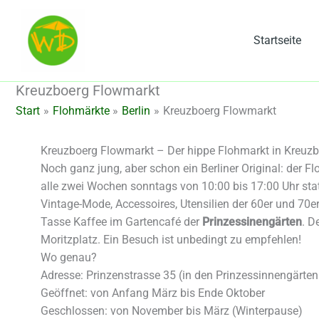
Zum
Inhalt
Startseite
springen
Kreuzboerg Flowmarkt
Start
Flohmärkte
Berlin
Kreuzboerg Flowmarkt
Kreuzboerg Flowmarkt – Der hippe Flohmarkt in Kreuzb
Noch ganz jung, aber schon ein Berliner Original: der
alle zwei Wochen sonntags von 10:00 bis 17:00 Uhr stat
Vintage-Mode, Accessoires, Utensilien der 60er und 7
Tasse Kaffee im Gartencafé der
Prinzessinengärten
. D
Moritzplatz. Ein Besuch ist unbedingt zu empfehlen!
Wo genau?
Adresse: Prinzenstrasse 35 (in den Prinzessinnengärte
Geöffnet: von Anfang März bis Ende Oktober
Geschlossen: von November bis März (Winterpause)