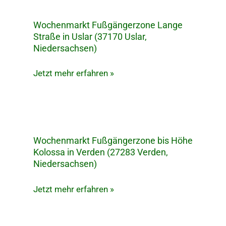
Wochenmarkt Fußgängerzone Lange
Wochenmarkt
Straße in Uslar (37170 Uslar,
Fußgängerzone
Niedersachsen)
Lange
Straße
Jetzt mehr erfahren »
in
Uslar
(37170
Uslar,
Niedersachsen)
Wochenmarkt Fußgängerzone bis Höhe
Wochenmarkt
Kolossa in Verden (27283 Verden,
Fußgängerzone
Niedersachsen)
bis
Höhe
Jetzt mehr erfahren »
Kolossa
in
Verden