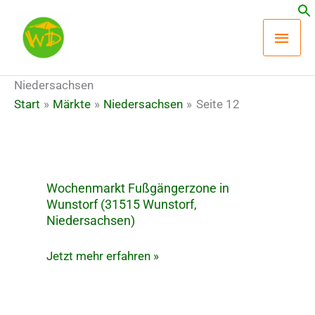
Zum
Hau
Inhalt
springen
Niedersachsen
Start
Märkte
Niedersachsen
Seite 12
Wochenmarkt Fußgängerzone in
Wochenmarkt
Wunstorf (31515 Wunstorf,
Fußgängerzone
Niedersachsen)
in
Wunstorf
Jetzt mehr erfahren »
(31515
Wunstorf,
Niedersachsen)