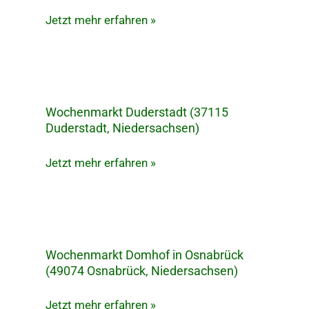
Ebertallee
Jetzt mehr erfahren »
(OS)
Wochenmarkt Duderstadt (37115
Wochenmarkt
Duderstadt, Niedersachsen)
Duderstadt
(37115
Jetzt mehr erfahren »
Duderstadt,
Niedersachsen)
Wochenmarkt Domhof in Osnabrück
Wochenmarkt
(49074 Osnabrück, Niedersachsen)
Domhof
in
Jetzt mehr erfahren »