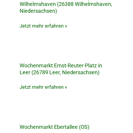
Wilhelmshaven (26388 Wilhelmshaven,
Fedderwardergroden
Niedersachsen)
in
Wilhelmshaven
Jetzt mehr erfahren »
(26388
Wilhelmshaven,
Niedersachsen)
Wochenmarkt Ernst-Reuter-Platz in
Wochenmarkt
Leer (26789 Leer, Niedersachsen)
Ernst-
Reuter-
Jetzt mehr erfahren »
Platz
in
Leer
(26789
Leer,
Wochenmarkt Ebertallee (OS)
Wochenmarkt
Niedersachsen)