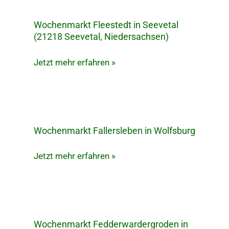
Wochenmarkt Fleestedt in Seevetal
Wochenmarkt
(21218 Seevetal, Niedersachsen)
Fleestedt
in
Jetzt mehr erfahren »
Seevetal
(21218
Seevetal,
Niedersachsen)
Wochenmarkt Fallersleben in Wolfsburg
Wochenmarkt
Fallersleben
Jetzt mehr erfahren »
in
Wolfsburg
Wochenmarkt Fedderwardergroden in
Wochenmarkt