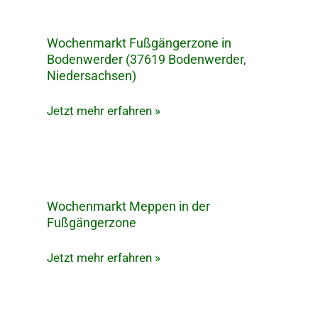
(27283
Verden,
Wochenmarkt Fußgängerzone in
Wochenmarkt
Niedersachsen)
Bodenwerder (37619 Bodenwerder,
Fußgängerzone
Niedersachsen)
in
Bodenwerder
Jetzt mehr erfahren »
(37619
Bodenwerder,
Niedersachsen)
Wochenmarkt Meppen in der
Wochenmarkt
Fußgängerzone
Meppen
in
Jetzt mehr erfahren »
der
Fußgängerzone