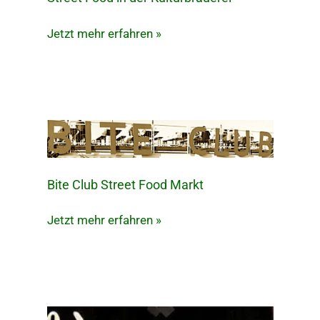
Food
Jetzt mehr erfahren »
in
der
Kulturbrauerei
Bite Club Street Food Markt
Bite
Club
Jetzt mehr erfahren »
Street
Food
Markt