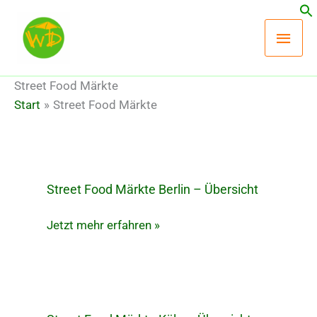
Zum
Hau
Inhalt
springen
Street Food Märkte
Start
Street Food Märkte
Street Food Märkte Berlin – Übersicht
Street
Food
Jetzt mehr erfahren »
Märkte
Berlin
–
Übersicht