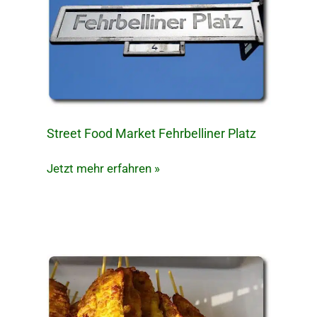
Street Food Market Fehrbelliner Platz
Street
Food
Jetzt mehr erfahren »
Market
Fehrbelliner
Platz