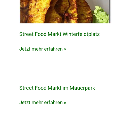
Street Food Markt Winterfeldtplatz
Street
Food
Jetzt mehr erfahren »
Markt
Winterfeldtplatz
Street Food Markt im Mauerpark
Street
Food
Jetzt mehr erfahren »
Markt
im
Mauerpark