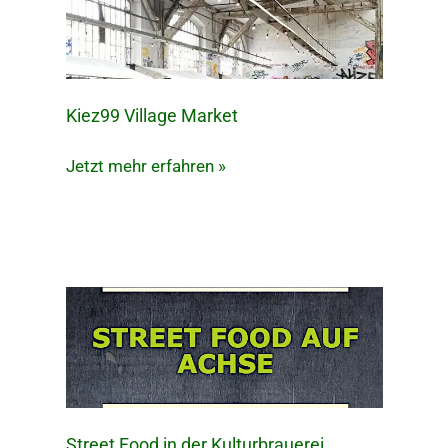
Kiez99 Village Market
Kiez99
Village
Jetzt mehr erfahren »
Market
Street Food in der Kulturbrauerei
Street